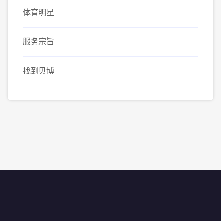
体育明星
服务宗旨
找到贝博