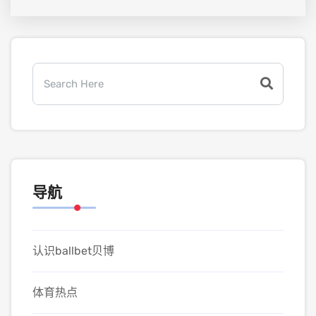
导航
认识ballbet贝博
体育热点