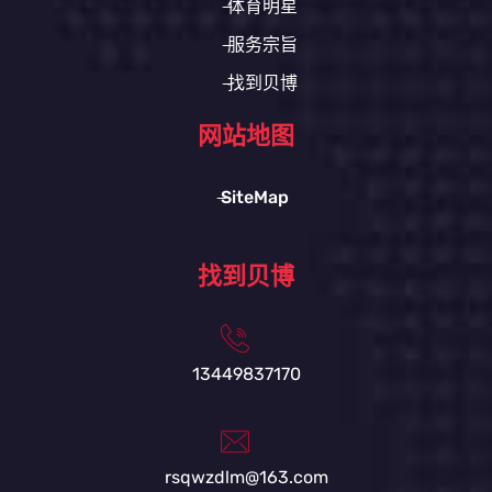
体育明星
服务宗旨
找到贝博
网站地图
SiteMap
找到贝博
13449837170
rsqwzdlm@163.com