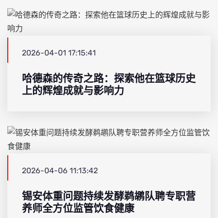
2026-04-01 17:15:41
哈德森的传奇之路：探索他在篮球历史
上的辉煌成就与影响力
2026-04-06 11:13:42
锡安体重问题持续发酵鹈鹕队聘专职营
养师全方位监管饮食健康