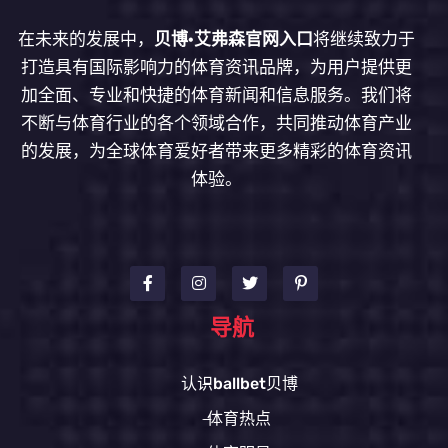
在未来的发展中，
贝博·艾弗森官网入口
将继续致力于
打造具有国际影响力的体育资讯品牌，为用户提供更
加全面、专业和快捷的体育新闻和信息服务。我们将
不断与体育行业的各个领域合作，共同推动体育产业
的发展，为全球体育爱好者带来更多精彩的体育资讯
体验。
导航
认识ballbet贝博
体育热点